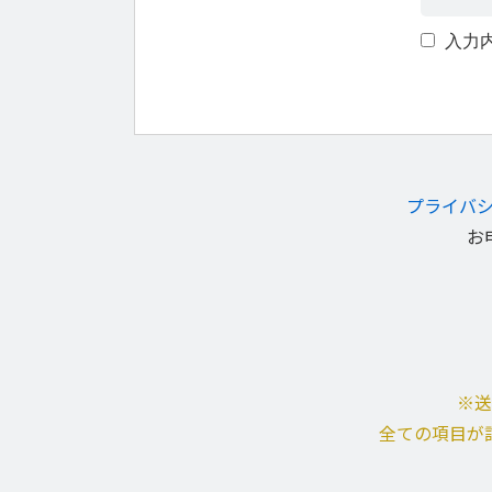
入力
プライバ
お
※送
全ての項目が