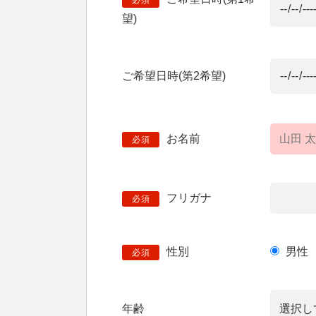
必須
望)
ご希望日時(第2希望)
お名前
必須
フリガナ
必須
性別
男性
必須
年齢