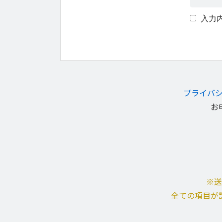
入力
プライバ
お
※送
全ての項目が