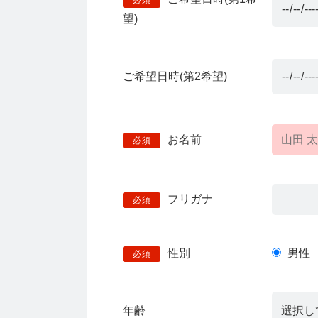
必須
望)
ご希望日時(第2希望)
お名前
必須
フリガナ
必須
性別
男性
必須
年齢