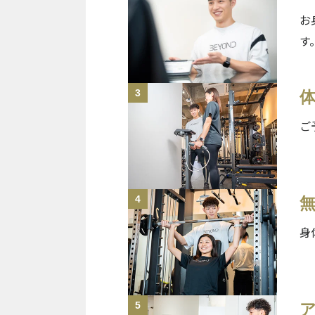
お
す
3
ご
4
身
5