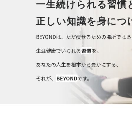
一生続けられる習慣
正しい知識を身につ
BEYONDは、ただ痩せるための場所では
生涯健康でいられる
習慣
を。
あなたの人生を根本から豊かにする、
それが、
BEYOND
です。