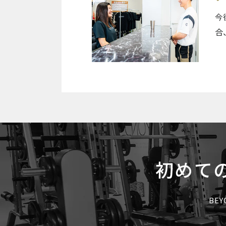
今
合
初めて
BE