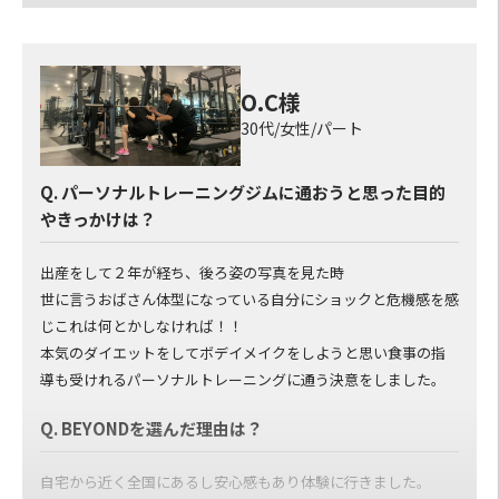
てだったけど、想像していたよりも大変ではなく、色んな知識を
教えてもらえたのでストレスもなく過ごせました。
O.C様
Q. BEYONDのパーソナルトレーナーについて
30代/女性/パート
何人かの方にトレーニングしてもらいましたが、みなさん明るく
とても接しやすかったです！
Q. パーソナルトレーニングジムに通おうと思った目的
中でも食事管理もしてもらっていた柳沼エリックくんは、行くと
やきっかけは？
いつも元気があり、トレーニング中にしんどくなってもエリック
くんの笑顔につられてこちらも笑顔が出るくらいの明るさで、キ
出産をして２年が経ち、後ろ姿の写真を見た時
ツくてもやり切れるような指導をしてもらいました。
世に言うおばさん体型になっている自分にショックと危機感を感
そのお陰で数字にちゃんと結果が出たし、トレーニングが楽し
じこれは何とかしなければ！！
いと思えるようになりました！
本気のダイエットをしてボデイメイクをしようと思い食事の指
導も受けれるパーソナルトレーニングに通う決意をしました。
Q. BEYONDを選んだ理由は？
自宅から近く全国にあるし安心感もあり体験に行きました。