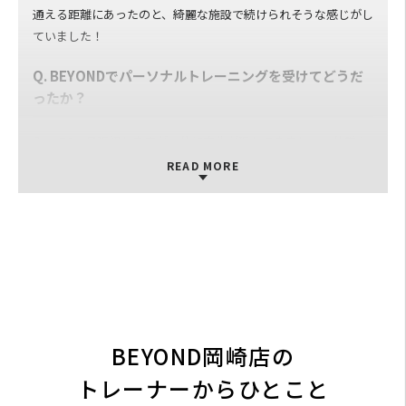
す。
通える距離にあったのと、綺麗な施設で続けられそうな感じがし
康大くんは聞き上手で褒め上手でトレーニング中もモチベーシ
ていました！
ョンを上げようと沢山声をかけてくれるので頑張ろうといつも
思えます。
Q. BEYONDでパーソナルトレーニングを受けてどうだ
ったか？
入って2ヶ月程経ちますが、体に変化が現れてきました。体重も
6キロ以上増え、筋肉量も計画通り増やすことができました！食
READ MORE
生活も変えて健康に生活できていると思います
Q. BEYONDのパーソナルトレーナーについて
エリックさん！いつも厳しい指導ありがとうございます！モチ
ベ下がりかけた時も相談乗ってくれるので続けることができてま
す！
康大くん！褒め上手でトレーニングしてる時の言葉嬉しくて凄
BEYOND岡崎店の
くやる気出ます！ありがとうございます！
梅くん！年下とは思えないくらいトレーニング中の励ましの言
トレーナーからひとこと
葉があり、厳しい時も弱音吐かず頑張れます！ありがとう！