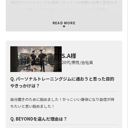
初回のカウンセリングも親身になってくれ明確な目標と数値を示
してくれ今後も1人でも続けていけるトレーニングの提案と
リバウンドしない食事指導のサポートもしっかりしてくれそう
だなと思い入会を決めました。
READ MORE
Q. BEYONDでパーソナルトレーニングを受けてどうだ
ったか？
S.A様
しっかりコミニケーションをとってくれ、要望などをヒアリング
20代/男性/会社員
してそれを取り入れたトレーニングメニューを組んでくれたり私
に合わせた食事のメニューを提案してくれます。
自分１人では悩んだり、迷ったりしてしまうことなどの相談も親
Q. パーソナルトレーニングジムに通おうと思った目的
身に乗ってくれるので
やきっかけは？
無理なくトレーニング、ボディメイクが出来ています。
自分磨きのために始めました！かっこいい身体になり自信が持
Q. BEYONDのパーソナルトレーナーについて
ちたいと思い始めました！
エリックはすごく話やすくて知識も豊富でとても寄り添ってトレ
Q. BEYONDを選んだ理由は？
ーニングや食事指導をしてくれる頼り甲斐のあるトレーナーで