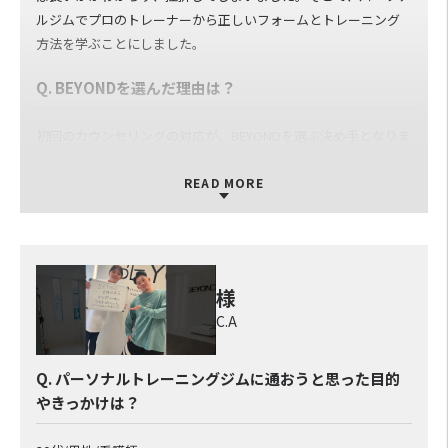
ルジムでプロのトレーナーから正しいフォームとトレーニング
方法を学ぶことにしました。
Q. BEYONDを選んだ理由は？
初回のカウンセリングの対応が、BEYONDを選ぶ決め手となりま
した。ダイエットの目標が不明確な状態で訪問したにもかかわ
らず、具体的なダイエットの目標設定やBEYOND卒業後の計画に
READ MORE
ついて一緒に考えていただけました。通う期間内だけのアドバイ
スを期待していたので、この対応には驚きました。さらに、私の
予算に合わせた柔軟なプランを提案していただいたことで、
BEYONDを選ぶ決心がつきました。
様
C.A
Q. BEYONDでパーソナルトレーニングを受けてどうだ
ったか？
Q. パーソナルトレーニングジムに通おうと思った目的
Q. BEYONDのパーソナルトレーナーについて
やきっかけは？