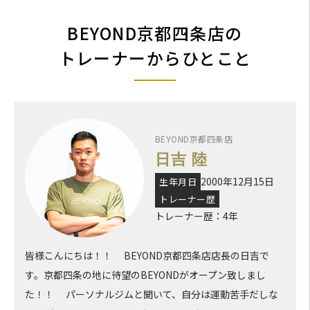
BEYOND京都四条店の
日吉くんのセッションはおさえるべきポイントをわかりやすく
まとめて伝えてもらえて自主トレの時もそれを意識して取り組む
トレーナーからひとこと
ようにしています。いつも些細なことでも良くなったところを褒
めてくれたり、モチベーションを落とさずにトレーニングを続け
られているのも日吉くんのおかげだと思います。
BEYOND京都四条店
日吉 陸
2000年12月15日
生年月日
トレーナー歴
トレーナー歴：4年
皆様こんにちは！！ BEYOND京都四条店店長の日吉で
す。京都四条の地に待望のBEYONDがオープン致しまし
た！！ パーソナルジムと聞いて、自分は運動苦手だしな