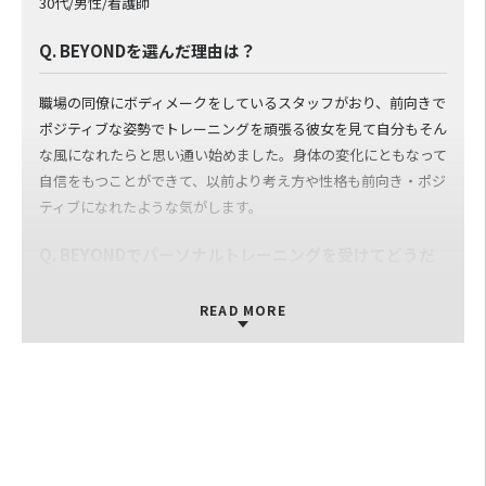
山村さんと松田さんが担当してくださることが多く、彼らが毎
30代/男性/看護師
回良い点を見つけ出し、ポジティブなコメントをしてくださるこ
Q. BEYONDを選んだ理由は？
とで、トレーニングに励むことができています。また、多くの質
問に対して丁寧にお答えいただき、感謝しています。
職場の同僚にボディメークをしているスタッフがおり、前向きで
ポジティブな姿勢でトレーニングを頑張る彼女を見て自分もそん
な風になれたらと思い通い始めました。身体の変化にともなって
自信をもつことができて、以前より考え方や性格も前向き・ポジ
ティブになれたような気がします。
Q. BEYONDでパーソナルトレーニングを受けてどうだ
ったか？
READ MORE
友人が通っており、リアルな口コミを耳にしていたのが1番大き
な理由です。実際に体験トレーニングで普段の姿勢について見て
頂いたり、今の自分の運動量や体力に合わせて分かりやすく無理
なくできるようなストレッチやトレーニングを教えてもらえまし
た。1回の体験だけでも姿勢が良くなったのが印象的でした
Q. BEYONDのパーソナルトレーナーについて