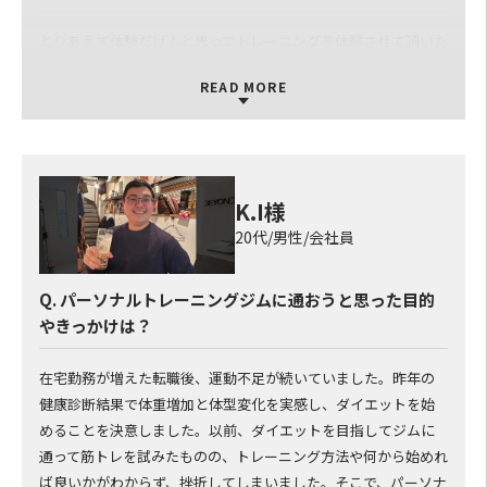
とりあえず体験だけ！と思ってトレーニングを体験させて頂いた
のですが、凄い熱心に楽しくマニアック的？トレーニングが私
READ MORE
には刺さりました。でもその場では入会をせず一旦家で考えま
す！と伝えた所無理な入会を勧められる事もなく本当に素晴ら
しいジムだと思い次の日には入会しました。
Q. BEYONDのパーソナルトレーナーについて
K.I様
20代/男性/会社員
私の入会当初からの担当岩崎さんは本当に楽しい方で熱意が凄
く伝わってきます。トレも飽きないように色々工夫して頂いてま
す。その後店長の日吉さんとのお2人にトレを見て頂いて、日吉
Q. パーソナルトレーニングジムに通おうと思った目的
さんは身体をスキャン出来る能力があるのでは？と思うぐらい
やきっかけは？
不調などを瞬時に察知されます！これには本当に怖いぐらいバ
レます！ そのおかげでトレーニングの取り組みを考えて下さる
在宅勤務が増えた転職後、運動不足が続いていました。昨年の
のでトレする方には本当に素晴らしいパフォーマンスが出来る
健康診断結果で体重増加と体型変化を実感し、ダイエットを始
と思います。 本当にBEYONDには個性豊かな素晴らしいトレー
めることを決意しました。以前、ダイエットを目指してジムに
ナーさんばかりです。
通って筋トレを試みたものの、トレーニング方法や何から始めれ
ば良いかがわからず、挫折してしまいました。そこで、パーソナ