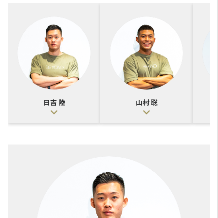
日吉 陸
山村 聡