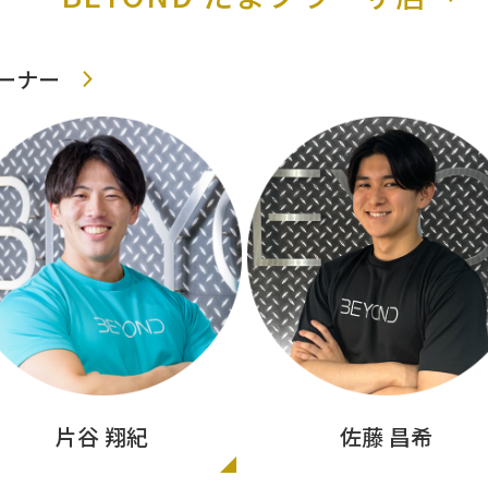
レーナー
片谷 翔紀
佐藤 昌希