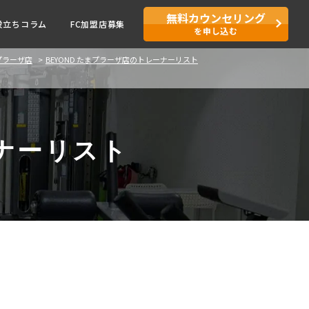
無料カウンセリング
役立ちコラム
FC加盟店募集
を申し込む
まプラーザ店
BEYOND たまプラーザ店のトレーナーリスト
ナーリスト