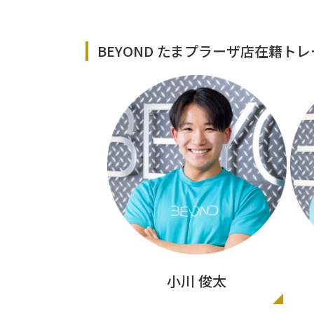
BEYOND たまプラーザ店在籍ト
小川 俊太