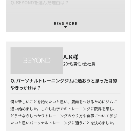
なりました！
Q. BEYONDを選んだ理由は？
Q. BEYONDのパーソナルトレーナーについて
パーソナルトレーニングはお店の種類も多く、前提知識もなか
ったので、大手のパーソナルジムであることと家から通いやすい
READ MORE
体重や容姿の悩みって、人には相談し辛いけど、勇気を出して、
ことを基準に選びました。 料金体系もシンプルで分かりやすか
B E Y O N Dさんに訪問して本当に良かったと思っています！トレ
ったのも決め手になりました。
ーナーの皆さんの、とても心温まり、とても親身なご指導に心か
ら感謝しています！私は皆さんのように本気マッチョは目指せ
Q. BEYONDでパーソナルトレーニングを受けてどうだ
A.K様
ませんが、健康的に人生を過ごせるように、４ヶ月目以降も、
ったか？
20代/男性/会社員
継続的にボディメンテナンスをお願いしたいです！宜しくお願い
します！ 担当トレーナー：水越
もともと運動習慣はなかったのですが、BEYONDでのパーソナル
トレーニングを開始してから、徐々に減量も進み、体力もついて
Q. パーソナルトレーニングジムに通おうと思った目的
きました。 筋肉量が徐々に増え、代謝が上がって、健康的な減
やきっかけは？
量が進んでいると思います。 週2回、1回50分のトレーニングは
過度に疲労を残ることもなく、仕事や私生活ともうまく両立で
何か新しいことを始めたいと思い、筋肉をつけるためにジムに
きるいい頻度だと感じます。 1人でのトレーニングでは50分でト
通い始めました。しかし独学でのトレーニングに限界を感じ、
レーニング強度を上げていくのは難しいと思うので、とても助か
どうせならしっかりトレーニングのやり方や食事について学び
っています。
たいと思いパーソナルトレーニングに通うことを決めました。