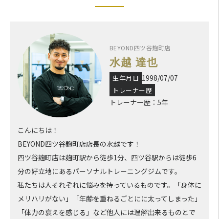
ニングをするといつもよりも最後まで筋肉を追い込むことがで
き、一人では味わえない爽快感が得られてとても楽しいです。
Q. BEYONDのパーソナルトレーナーについて
BEYOND四ツ谷麹町店
水越 達也
浦和店 鈴木・上杉さんへ
1998/07/07
生年月日
お二人のトレーナーとしての技量や熱意に惹かれてBEYONDに通
い始めました。完全な筋トレ初心者だった自分に一からトレー
トレーナー歴
ニングのやり方や楽しさを教えてくれて本当にありがとうござい
トレーナー歴：5年
ます。BEYONDに通い始めて本当に良かったと今でも思っていま
す。
こんにちは！
四ツ谷麹町店 水越さんへ
BEYOND四ツ谷麹町店店長の水越です！
いつもハードかつ楽しいトレーニングをありがとうございます。
四ツ谷麹町店は麹町駅から徒歩1分、四ツ谷駅からは徒歩6
浦和から引っ越したことで一時期BEYONDにあまり通わない時期
分の好立地にあるパーソナルトレーニングジムです。
がありましたが、四谷店に通い始めてから身体が目に見えて変化
し、自分で行うトレーニングのレベルも上がっていると感じてい
私たちは人それぞれに悩みを持っているものです。「身体に
ます。これからもよろしくお願いします！
メリハリがない」「年齢を重ねるごとにに太ってしまった」
「体力の衰えを感じる」など他人には理解出来るものとで