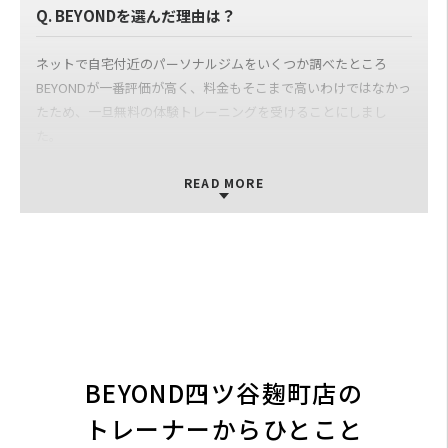
Q. BEYONDのパーソナルトレーナーについて
Q. BEYONDを選んだ理由は？
可動域やフォームなど、怪我をしないような下地作りから教えて
ネットで自宅付近のパーソナルジムをいくつか調べたところ
いただき、今後トレーニングを続けるにあたって重要なことをし
BEYONDが一番評価が高く、料金もそこまで高いわけではなかっ
っかりと教えていただいていて、とても感謝しています。 これか
たため、一旦無料の体験トレーニングを受けることにしまし
らもいい習慣として続けたいと思っているので、今後ともよろし
た。
くお願いいたします。 担当トレーナー：水越
そこで実際にトレーニングを受けてみて、トレーナーの熱意やト
レーニングの楽しさを強く感じたため、その場で入会を決めま
READ MORE
した。
Q. BEYONDでパーソナルトレーニングを受けてどうだ
ったか？
まず、トレーナーの方々の筋肉に対する知識に感動しました。た
だ単に身体の動かし方を教えるだけではなく、解剖学に則って
「なぜこの動きが必要なのか」という観点からも解説してもらえ
BEYOND四ツ谷麹町店の
るので、行くたびに新たな発見があります。
また、(無理のない範囲で) 限界を引き出し、トレーニングのレベ
トレーナーからひとこと
ルを引き上げるのがとても上手だと思います。BEYONDでトレー