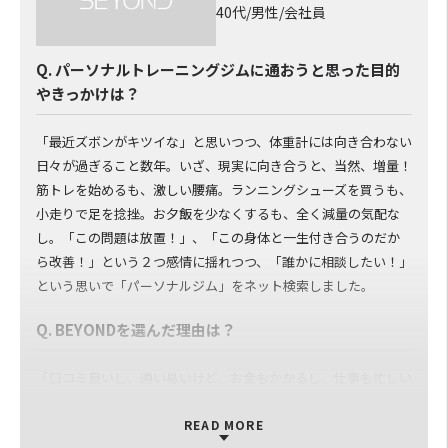
40代/男性/会社員
Q. パーソナルトレーニングジムに通おうと思った目的
やきっかけは？
「最近ズボンがキツイな」と思いつつ、体重計には向き合わない
日々が過ぎること数年。いざ、現実に向き合うと、当然、増量！
筋トレを始めるも、激しい腰痛。ランニングシューズを買うも、
小走りで足を捻挫。お夕飯を少なくするも、全く減量の気配な
し。「この問題は放置！」、「この身体と一生付き合うのだか
ら改善！」という２つ感情に揺れつつ、「誰かに相談したい！」
という思いで「パーソナルジム」をネット検索しました。
Q. BEYONDを選んだ理由は？
「口コミ良いし、通い易いけど、お金もかかるし、仕事も忙しい
から体験だけで入会はしないかな」と思いつつ、体験レッスンを
申し込む。でも、体験後、すぐに入会していました（笑）。初
READ MORE