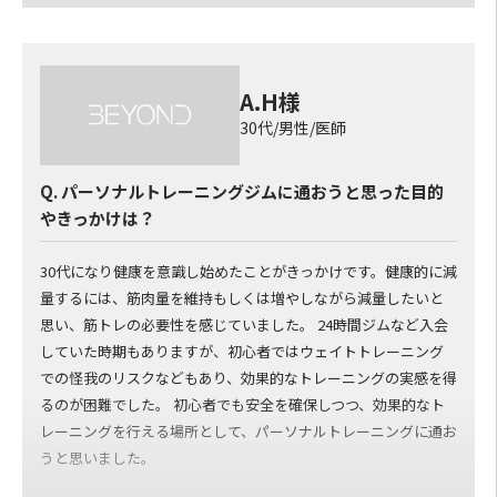
回の感想としては、他人や家族の目線が気にならず気楽！身体
を動かして適度な汗をかくのが気持ちいい！自己流のトレーニ
ングや食改善が全く正しくなかった現実に直面！一人じゃない
感を持てた（３ヶ月後の目標をトレーナーと共有）など！！
A.H様
30代/男性/医師
Q. BEYONDでパーソナルトレーニングを受けてどうだ
ったか？
Q. パーソナルトレーニングジムに通おうと思った目的
トレーニングは超絶楽しいです！理由は、大きく３つ。
やきっかけは？
１つ目は「超楽」。手ぶらでジムに行けばよい！自宅ではトレ
ーニングをしなくてOK！食べる量は今までの1.5倍（食べる内容
30代になり健康を意識し始めたことがきっかけです。健康的に減
を改善）！
量するには、筋肉量を維持もしくは増やしながら減量したいと
２つ目は「無痛」。プロのトレーナーが私の身体と常に会話を
思い、筋トレの必要性を感じていました。 24時間ジムなど入会
してくれる（現在の筋肉量や痛めやすい箇所などをチェックし
していた時期もありますが、初心者ではウェイトトレーニング
てくれる）ので、筋肉痛はあっても腰痛が無い！
での怪我のリスクなどもあり、効果的なトレーニングの実感を得
３つ目は「健康」。トレーニングと食生活の改善によってデスク
るのが困難でした。 初心者でも安全を確保しつつ、効果的なト
ワーク腰痛、偏頭痛、口内炎から完全に解放！ ３ヶ月で体重は
レーニングを行える場所として、パーソナルトレーニングに通お
減り、筋肉量は増えるという数値的な変化のみならず、ズボンは
うと思いました。
余裕で履けるようになり、顔は一回り細くなり、お肌は健康的に