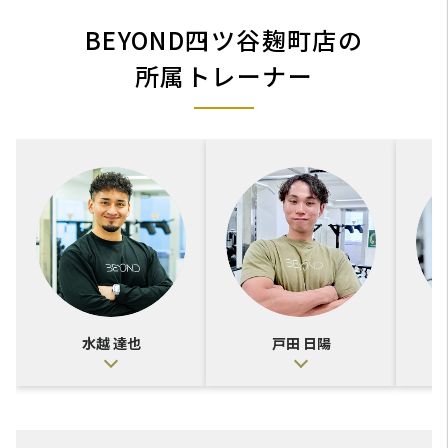
BEYOND四ツ谷麹町店の
所属トレーナー
水越 達也
戸田 日陽