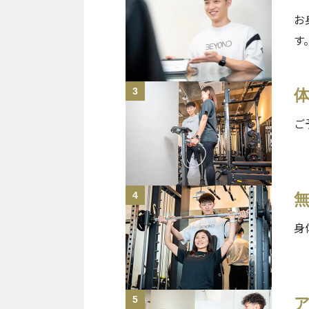
お
す
3
ご
4
身
5