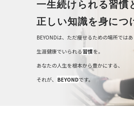
一生続けられる習慣
正しい知識を身につ
BEYONDは、ただ痩せるための場所では
生涯健康でいられる
習慣
を。
あなたの人生を根本から豊かにする、
それが、
BEYOND
です。