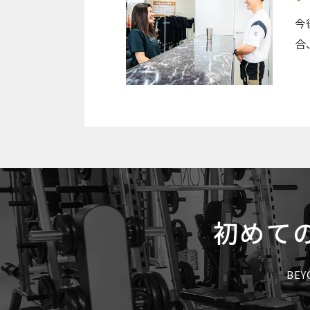
今
合
初めて
BE