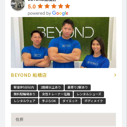
5.0
BEYOND 船橋店
駅徒歩5分以内
2路線以上あり
最寄り2駅あり
無料駐輪場あり
女性トレーナー在籍
レンタルシューズ
レンタルウェア
手ぶらOK
ダイエット
ボディメイク
住所