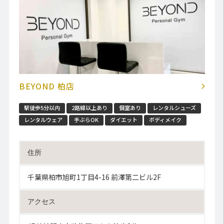
BEYOND 柏店
駅徒歩5分以内
2路線以上あり
個室あり
レンタルシューズ
レンタルウェア
手ぶらOK
ダイエット
ボディメイク
住所
千葉県柏市旭町1丁目4-16 前澤第二ビル2F
アクセス