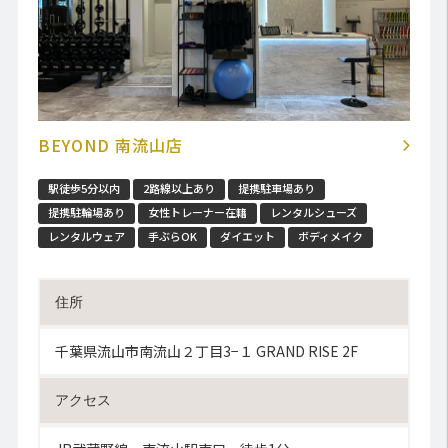
BEYOND 南流山店
駅徒歩5分以内
2路線以上あり
提携駐車場あり
提携駐輪場あり
女性トレーナー在籍
レンタルシューズ
レンタルウェア
手ぶらOK
ダイエット
ボディメイク
住所
千葉県流山市南流山２丁目3−１ GRAND RISE 2F
アクセス