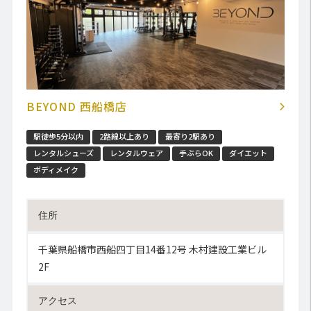
BEYOND 西船橋店
駅徒歩5分以内
2路線以上あり
最寄り2駅あり
レンタルシューズ
レンタルウェア
手ぶらOK
ダイエット
ボディメイク
住所
千葉県船橋市西船四丁目14番12号 木村建設工業ビル
2F
アクセス