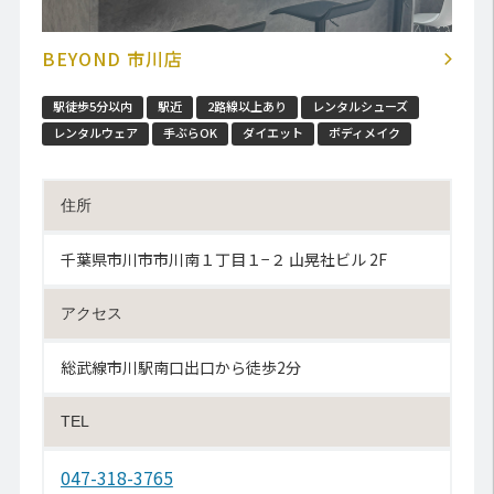
BEYOND 市川店
駅徒歩5分以内
駅近
2路線以上あり
レンタルシューズ
レンタルウェア
手ぶらOK
ダイエット
ボディメイク
住所
千葉県市川市市川南１丁目１−２ 山晃社ビル 2F
アクセス
総武線市川駅南口出口から徒歩2分
TEL
047-318-3765