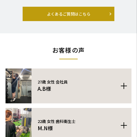
今のお客様の体の状態にもよりますが、1.5ヶ月で-13kgをされたお客
れています。お客様が口にされるすべてのものにコメントおよびアド
タートをBEYONDで切りたい」とお客様に言っていただけることが私
様もいらっしゃいます。
バイスをさせていただく「パーソナル食事管理」のついたライフプラ
たちBEYONDスタッフにとっては非常に大きなやりがいとなっておりま
よくあるご質問はこちら
ただし、「健康的に痩せる」ことを大前提にしているため、2ヶ月で
ンニングコースの方が効果が高いです。
す。
10kg減することで健康を害する可能性があるお客様には、その旨をお
一方で、ボディメイク中級者以上の方、栄養についてある程度の知識
伝えさせていただいております。
がある方には、「お手軽に一流のトレーニングのやり方を学べる」も
お客様が「キツくしてほしい」とのご要望ならキツくすることもでき
のとなっている回数券をオススメしております。
ますし、「キツくしないでほしい」とのことなら、キツさを最小限に
極端な話ですが、ただ体重を落とすだけなら、体の一部を切り落とし
抑えたメニューを組ませていただきますので、遠慮なくトレーナーに
お客様の声
ても体重は落ちますが、それはダイエットとは言えません。BEYOND
ご要望をお伝えください。
では、無理な食事制限をするダイエットはそれに近しいものと考えて
おり、推奨しておりません。体が生活に必要なのと同様に、栄養も生
活に必要だからです。
27歳 女性 会社員
A.B様
女性らしいしなやかな体に憧れ、トレーニングを始めました。トレー
ナーさんには、毎回、飽きないメニューを考えていただき、筋トレを
すること自体が、楽しいと思うようになりました。トレーニングも食
22歳 女性 歯科衛生士
M.N様
事指導も、私に合ったアドバイスをくださるので、無理なく、楽しみ
ながら続けられています。引き続き、よろしくお願い致します。