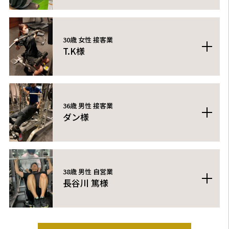
女性らしいメリハリのある身体になりたくてbeyondに通い始めまし
た。通う前は過度な食事制限などでダイエットをし、継続することが
出来なかったのですが、食事も工夫次第で満足のある食事ができ、食
30歳 女性 接客業
T.K様
べるのが好きな私にとって、無理なく続けることができたし、正しい
食事管理を考えられるようにもなりました！トレーニングも担当トレ
ーナーさんが親身に分かりやすく教えてくれるので毎回達成感のある
トレーニングを始めて一ヶ月ほど経ちましたが、セッションの際はい
トレーニングになり、とても楽しく続けることができました！始めは
つも丁寧にマシンの使い方や、体のどこを意識して行うのかなど教え
ダイエット目的だったのですが、生活にトレーニングを取り入れるこ
ていただけているので、いつも安心してトレーニングに励む事ができ
36歳 男性 接客業
とで、悪い生活習慣も改善され、自分の身体に自信をもてるようにも
ダン様
ています。また、日に日にボディラインが変わってきている事が目に
なり、心にも余裕がうまれました！これからも教えてもらったことを
見えて分かるのでトレーニングを行うことがとても楽しみになってい
続けていきたいです。ありがとうございました！
ます。
トレーナーの方が知識豊富で食事内容のアドバイスを細かくしてくれ
ます。
私は仕事柄お酒を飲む機会も多く、時間も不規則になりがちです。ト
38歳 男性 自営業
長谷川 篤様
レーナーさんはその辺を考慮した食事アドバイスをして頂いているの
で、痩せて来ていますが大変さは無いです。
トレーニングもしっかり狙った所に効いている感じが有るので自己流
フィジーク選手のようなカッコいい身体に憧れて通うことにしまし
とは違い楽しく出来ています。
た。 実は7-8年前にも自己流で筋トレをやっていたのですが、その時は