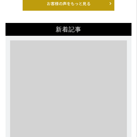
もっと早くスタートしておけば良かったですね！笑
お客様の声をもっと見る
思うような結果が得られていませんでした。
BEYONDに通いはじめてまだ1ヶ月ちょっとですが、身体が一回り大き
くなり(しかも体脂肪はほぼ増えてない)、自分でもこの変化に驚いてい
ます！
新着記事
トレーナーの仲座さんにはフォームはもとより、食事の重要性やメニ
ュー、サプリなど幅広くトータルで教えてもらっています。
さらに自分の身体の柔軟性やバランスなども考慮しながらメニューも
組んでもらえるのでとてもありがたいです。これが今の結果に出てい
ると思います。今は毎回BEYOND に行くのが楽しいです！