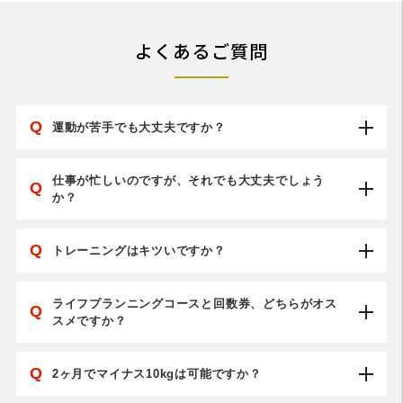
よくあるご質問
Q
運動が苦手でも大丈夫ですか？
もちろん、大丈夫です！
私たちには「運動が苦手な初心者の方こそBEYONDにお越しいただき
仕事が忙しいのですが、それでも大丈夫でしょう
Q
か？
たい」という想いがあります。
そういう方のために、不定期でも通える
回数券
のプランをご用意して
Q
います。
トレーニングはキツいですか？
土日祝も休まず営業しており、忙しい時にこそ心がけるべき食事方法
個人差はあるものの、全くキツくないということはございませんが、
も提案させていただいてますので、トレーニング頻度は高いに越した
お客様のご要望に合わせて一人ひとりに合ったメニューを組むので、
ライフプランニングコースと回数券、どちらがオス
Q
ことはないものの、効果はご実感いただけるものとなっております。
スメですか？
ご安心ください。
※店舗により営業時間は異なります。
ダイエット目的のお客様やボディメイク初心者、もしくは初めての大
Q
会出場をご検討中のお客様にはライフプランニングコースをオススメ
2ヶ月でマイナス10kgは可能ですか？
なぜなら、慣れていない自己流の筋トレは狙った部位に効かず、最悪
しております。ボディメイクは「食事7割、トレーニング3割」と言わ
の場合ケガに繋がることがあるためです。「フィットネスライフのス